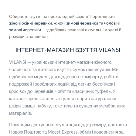
Обираєте взуття на прохолодний сезон? Перегляньте
жіночі осінні черевики
,
жіночі зимові черевики
та
чоловічі
зимові черевики
— у добірках показані актуальні моделі й
розміри в наявності.
ІНТЕРНЕТ-МАГАЗИН ВЗУТТЯ VILANSI
VILANSI — український інтернет-магазин жіночого,
чоловічого та дитячого взуття, сумок і аксесуарів. Ми
підбираємо моделі для щоденного комфорту, роботи,
подорожей і особливих подій: від легких босоніжок і
кросівок до черевиків, чобіт та класичних туфель. У
каталозі представлені актуальні пари з натуральної
шкіри, замші, нубуку, текстилю та сучасних мембранних
матеріалів.
Покупцям доступні консультація щодо розміру, доставка
Новою Поштою та Meest Express, обмін і повернення за