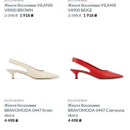
БОСОНІЖКИ
БОСОНІЖКИ
Жіночі босоніжки VILANSI
Жіночі босоніжки VILANSI
V8900 BROWN
V8900 BEIGE
Оригінальна
Поточна
Оригінальна
Поточна
2 398
₴
1 918
₴
2 398
₴
1 918
₴
ціна:
ціна:
ціна:
ціна:
2
1
2
1
398 ₴.
918 ₴.
398 ₴.
918 ₴.
БОСОНІЖКИ
БОСОНІЖКИ
Жіночі босоніжки
Жіночі босоніжки
BRAVOMODA 0447 Krem
BRAVOMODA 0447 Czerwona
skora
skora
4 498
₴
4 498
₴