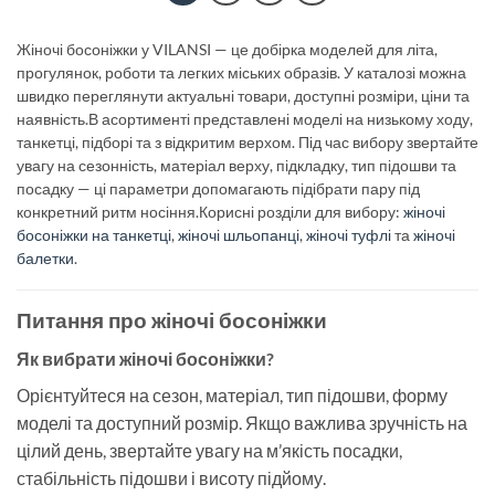
Жіночі босоніжки у VILANSI — це добірка моделей для літа,
прогулянок, роботи та легких міських образів. У каталозі можна
швидко переглянути актуальні товари, доступні розміри, ціни та
наявність.В асортименті представлені моделі на низькому ходу,
танкетці, підборі та з відкритим верхом. Під час вибору звертайте
увагу на сезонність, матеріал верху, підкладку, тип підошви та
посадку — ці параметри допомагають підібрати пару під
конкретний ритм носіння.Корисні розділи для вибору:
жіночі
босоніжки на танкетці
,
жіночі шльопанці
,
жіночі туфлі
та
жіночі
балетки
.
Питання про жіночі босоніжки
Як вибрати жіночі босоніжки?
Орієнтуйтеся на сезон, матеріал, тип підошви, форму
моделі та доступний розмір. Якщо важлива зручність на
цілий день, звертайте увагу на м’якість посадки,
стабільність підошви і висоту підйому.