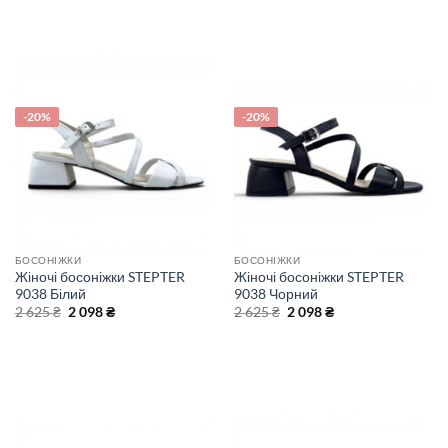
-20%
-20%
БОСОНІЖКИ
БОСОНІЖКИ
Жіночі босоніжки STEPTER
Жіночі босоніжки STEPTER
9038 Білий
9038 Чорний
Оригінальна
Поточна
Оригінальна
Поточна
2 625
₴
2 098
₴
2 625
₴
2 098
₴
ціна:
ціна:
ціна:
ціна:
2
2
2
2
625 ₴.
098 ₴.
625 ₴.
098 ₴.