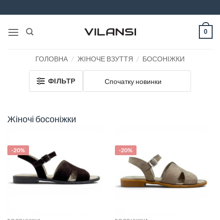
Пропустити
0
ГОЛОВНА
/
ЖІНОЧЕ ВЗУТТЯ
/
БОСОНІЖКИ
ФІЛЬТР
Жіночі босоніжки
-20%
-20%