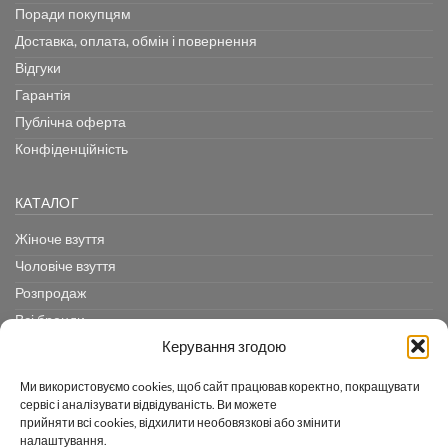
Поради покупцям
Доставка, оплата, обмін і повернення
Відгуки
Гарантія
Публічна оферта
Конфіденційність
КАТАЛОГ
Жіноче взуття
Чоловіче взуття
Розпродаж
Всі бренди
Керування згодою
КОНТАКТИ
Ми використовуємо cookies, щоб сайт працював коректно, покращувати
сервіс і аналізувати відвідуваність. Ви можете
(093) 110-30-31
прийняти всі cookies, відхилити необовязкові або змінити
(096) 110-30-31
налаштування.