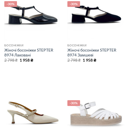
-30%
-30%
БОСОНІЖКИ
БОСОНІЖКИ
Жіночі босоніжки STEPTER
Жіночі босоніжки STEPTER
8974 Лаковані
8974 Замшеві
Оригінальна
Поточна
Оригінальна
Поточна
2 798
₴
1 958
₴
2 798
₴
1 958
₴
ціна:
ціна:
ціна:
ціна:
2
1
2
1
798 ₴.
958 ₴.
798 ₴.
958 ₴.
-30%