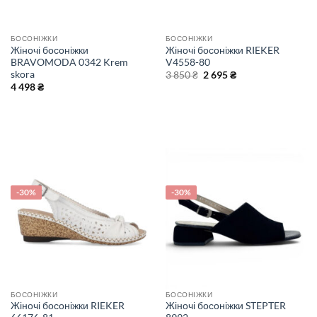
БОСОНІЖКИ
БОСОНІЖКИ
Жіночі босоніжки
Жіночі босоніжки RIEKER
BRAVOMODA 0342 Krem
V4558-80
skora
Оригінальна
Поточна
3 850
₴
2 695
₴
ціна:
ціна:
4 498
₴
3
2
850 ₴.
695 ₴.
-30%
-30%
БОСОНІЖКИ
БОСОНІЖКИ
Жіночі босоніжки RIEKER
Жіночі босоніжки STEPTER