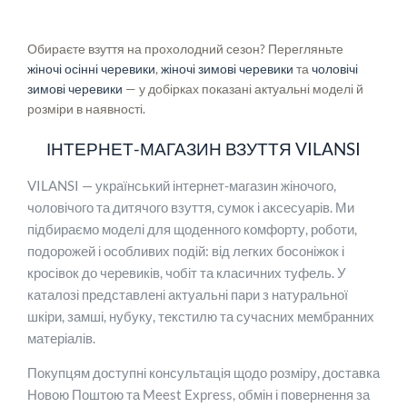
Обираєте взуття на прохолодний сезон? Перегляньте
жіночі осінні черевики
,
жіночі зимові черевики
та
чоловічі
зимові черевики
— у добірках показані актуальні моделі й
розміри в наявності.
ІНТЕРНЕТ-МАГАЗИН ВЗУТТЯ VILANSI
VILANSI — український інтернет-магазин жіночого,
чоловічого та дитячого взуття, сумок і аксесуарів. Ми
підбираємо моделі для щоденного комфорту, роботи,
подорожей і особливих подій: від легких босоніжок і
кросівок до черевиків, чобіт та класичних туфель. У
каталозі представлені актуальні пари з натуральної
шкіри, замші, нубуку, текстилю та сучасних мембранних
матеріалів.
Покупцям доступні консультація щодо розміру, доставка
Новою Поштою та Meest Express, обмін і повернення за