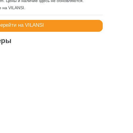
m. Цены и наличие здесь не обновляются.
е на
VILANSI
.
ерейти на VILANSI
еры