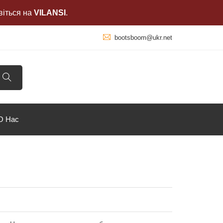
віться на
VILANSI
.
bootsboom@ukr.net
О Нас