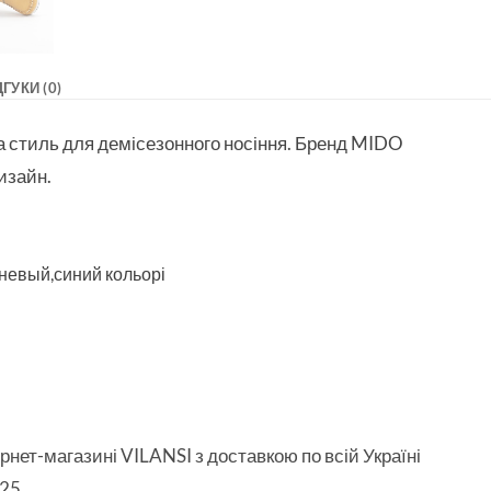
ДГУКИ (0)
та стиль для демісезонного носіння. Бренд MIDO
изайн.
чневый,синий кольорі
ет-магазині VILANSI з доставкою по всій Україні
25.