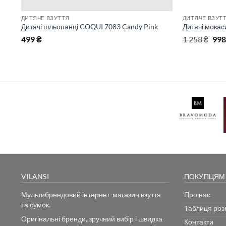
ДИТЯЧЕ ВЗУТТЯ
ДИТЯЧЕ ВЗУТ
Дитячі шльопанці COQUI 7083 Candy Pink
Дитячі мока
Ори
499
₴
1 258
₴
99
цін
1
258
VILANSI
ПОКУПЦЯМ
Мультибрендовий інтернет-магазин взуття
Про нас
та сумок.
Таблиця розм
Оригінальні бренди, зручний вибір і швидка
Контакти