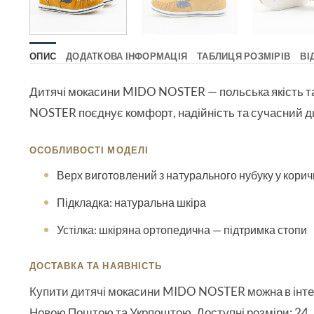
ОПИС
ДОДАТКОВА ІНФОРМАЦІЯ
ТАБЛИЦЯ РОЗМІРІВ
ВІ
Дитячі мокасини MIDO NOSTER
— польська якість 
NOSTER поєднує комфорт, надійність та сучасний д
ОСОБЛИВОСТІ МОДЕЛІ
Верх виготовлений з натурального нубуку у кори
Підкладка: натуральна шкіра
Устілка: шкіряна ортопедична — підтримка стопи
ДОСТАВКА ТА НАЯВНІСТЬ
Купити дитячі мокасини MIDO NOSTER можна в інтерн
Новою Поштою та Укрпоштою. Доступні розміри: 24, 