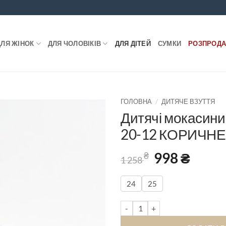
ДЛЯ ЖІНОК
ДЛЯ ЧОЛОВІКІВ
ДЛЯ ДІТЕЙ
СУМКИ
РОЗПРОД
/
ГОЛОВНА
ДИТЯЧЕ ВЗУТТЯ
Дитячі мокасин
20-12 КОРИЧН
Оригінальн
998
₴
Поточ
₴
1 258
ціна:
ціна:
1
998 ₴.
24
25
258 ₴.
Дитячі мокасини MIDO NOSTE