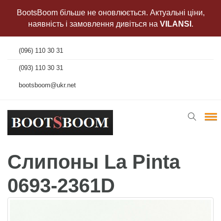
BootsBoom більше не оновлюється. Актуальні ціни,
наявність і замовлення дивіться на
VILANSI
.
(096) 110 30 31
(093) 110 30 31
bootsboom@ukr.net
Слипоны La Pinta
0693-2361D