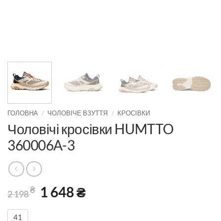
/
/
ГОЛОВНА
ЧОЛОВІЧЕ ВЗУТТЯ
КРОСІВКИ
Чоловічі кросівки HUMTTO
360006A-3
Оригінальна
1 648
₴
Поточна
₴
2 198
ціна:
ціна:
2
1
41