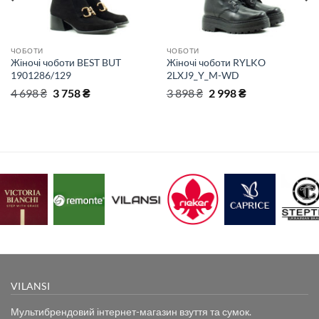
ЧОБОТИ
ЧОБОТИ
Жіночі чоботи BEST BUT
Жіночі чоботи RYLKO
1901286/129
2LXJ9_Y_M-WD
Оригінальна
Поточна
Оригінальна
Поточна
4 698
₴
3 758
₴
3 898
₴
2 998
₴
ціна:
ціна:
ціна:
ціна:
4
3
3
2
698 ₴.
758 ₴.
898 ₴.
998 ₴.
VILANSI
Мультибрендовий інтернет-магазин взуття та сумок.