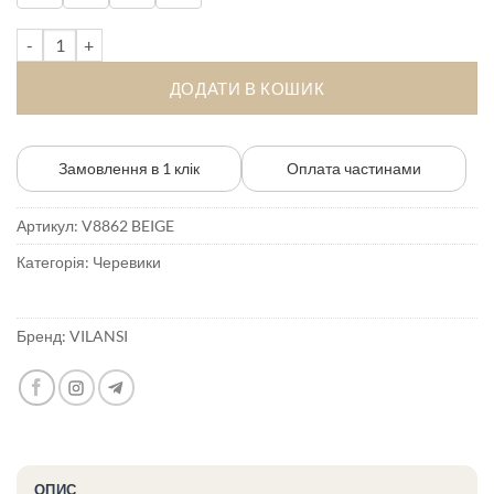
098 ₴.
478 ₴.
Жіночі черевики VILANSI V8862 BEIGE кількість
ДОДАТИ В КОШИК
Замовлення в 1 клік
Оплата частинами
Артикул:
V8862 BEIGE
Категорія:
Черевики
Бренд:
VILANSI
ОПИС