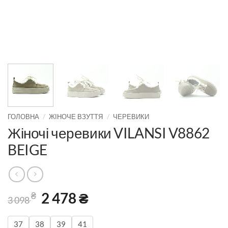
/
/
ГОЛОВНА
ЖІНОЧЕ ВЗУТТЯ
ЧЕРЕВИКИ
Жіночі черевики VILANSI V8862
BEIGE
Оригінальна
2 478
₴
Поточна
₴
3 098
ціна:
ціна:
3
2
37
38
39
41